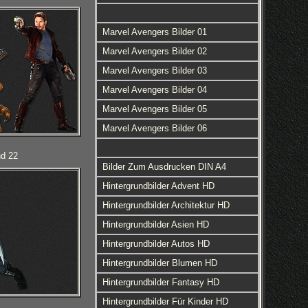
Marvel Avengers Bilder 01
Marvel Avengers Bilder 02
Marvel Avengers Bilder 03
Marvel Avengers Bilder 04
Marvel Avengers Bilder 05
Marvel Avengers Bilder 06
nd 22
Bilder Zum Ausdrucken DIN A4
Hintergrundbilder Advent HD
Hintergrundbilder Architektur HD
Hintergrundbilder Asien HD
Hintergrundbilder Autos HD
Hintergrundbilder Blumen HD
Hintergrundbilder Fantasy HD
Hintergrundbilder Für Kinder HD