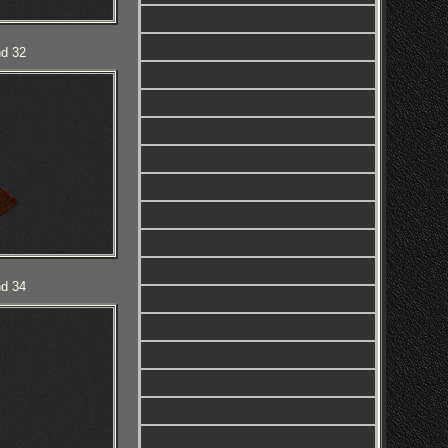
nd 32
nd 34