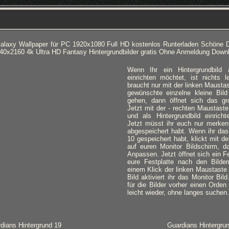
alaxy Wallpaper für PC 1920x1080 Full HD kostenlos Runterladen Schöne D
40x2160 4k Ultra HD Fantasy Hintergrundbilder gratis Ohne Anmeldung Down
Wenn Ihr ein Hintergrundbild
einrichten möchtet, ist nichts l
braucht nur mit der linken Mausta
gewünschte einzelne kleine Bild
gehen, dann öffnet sich das gro
Jetzt mit der - rechten Maustaste
und als Hintergrundbild einricht
Jetzt müsst ihr euch nur merken,
abgespeichert habt. Wenn ihr das
10 gespeichert habt, klickt mit d
auf euren Monitor Bildschirm, d
Anpassen. Jetzt öffnet sich ein Fe
eure Festplatte nach den Bilde
einem Klick der linken Maustaste
Bild aktiviert ihr das Monitor Bil
für die Bilder vorher einen Orden 
leicht wieder, ohne langes suchen.
dians Hintergrund 19
Guardians Hintergru