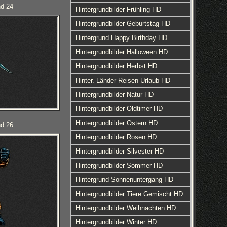
nd 24
Hintergrundbilder Frühling HD
Hintergrundbilder Geburtstag HD
Hintergrund Happy Birthday HD
Hintergrundbilder Halloween HD
Hintergrundbilder Herbst HD
Hinter. Länder Reisen Urlaub HD
Hintergrundbilder Natur HD
Hintergrundbilder Oldtimer HD
Hintergrundbilder Ostern HD
nd 26
Hintergrundbilder Rosen HD
Hintergrundbilder Silvester HD
Hintergrundbilder Sommer HD
Hintergrund Sonnenuntergang HD
Hintergrundbilder Tiere Gemischt HD
Hintergrundbilder Weihnachten HD
Hintergrundbilder Winter HD