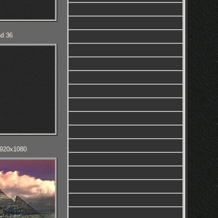
nd 36
 1920x1080