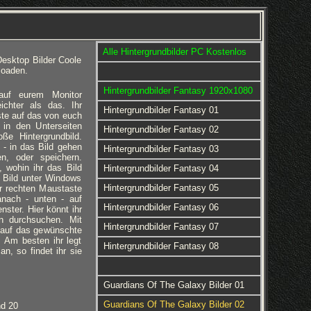
Alle Hintergrundbilder PC Kostenlos
esktop Bilder Coole
loaden.
Hintergrundbilder Fantasy 1920x1080
 auf eurem Monitor
eichter als das. Ihr
Hintergrundbilder Fantasy 01
ste auf das von euch
 in den Unterseiten
Hintergrundbilder Fantasy 02
ße Hintergrundbild.
 - in das Bild gehen
Hintergrundbilder Fantasy 03
en, oder speichern.
 wohin ihr das Bild
Hintergrundbilder Fantasy 04
 Bild unter Windows
Hintergrundbilder Fantasy 05
er rechten Maustaste
anach - unten - auf
Hintergrundbilder Fantasy 06
nster. Hier könnt ihr
rn durchsuchen. Mit
Hintergrundbilder Fantasy 07
 auf das gewünschte
d. Am besten ihr legt
Hintergrundbilder Fantasy 08
an, so findet ihr sie
Guardians Of The Galaxy Bilder 01
Guardians Of The Galaxy Bilder 02
nd 20