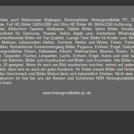
lder auch Widescreen Wallpaper, Desktopbilder, Hintergrundbilder PC, D
nde, Full HD Bilder 1920x1080 und Ultra HD Bilder 4K 3840x2160 Auflösung, 
lder, Bildschirm Tapeten, Wallpaper, Tablett Bilder, Iphon Bilder, Smart
 Hochkant für Samsung, Huawei, Nokia, Apple usw. kostenlose Whatsapp
ochauflösende Bilder mit Top Qualität, Lustige Tiere Bilder für Kinder usw. Wi
Motiven: Jahreszeiten Herbst, Sommer, Herbst und Winter, Ferien, Fanta
eer, Romantische Sonnenuntergang Bilder, Pegasus, Einhorn, Engel, Geburts
tergrundbilder Ostern, Halloween, Advent, Weihnachten, Blumen, Rosen, Ti
r, Geparden, Füchse, Leoparden, Luchs, Einhorn, Engel, Autos und viele t
mit Rahmen, Bilder zum Ausdrucken und Bilder zum Ausmalen. Alle Bilder u
s 10 geeignet. Wenn ihr euch ein Bild ausdrucken möchtet, nehmt auf jeden
für, dann wird es auch ein guter Ausdruck. Ihr findet unsere Bilder und Hinte
er Geschmack und Bilder Motive lässt sich bekanntlich Streiten. Nicht aber ü
bekommt ihr hier bei uns die Besten und Schönsten HDR Hintergrundbild
n kann.
www.hintergrundbilder-pc.de