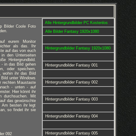
Alle Hintergrundbilder PC Kostenlos
p Bilder Coole Foto
den.
Alle Bilder Fantasy 1920x1080
 auf eurem Monitor
eichter als das. Ihr
Hintergrundbilder Fantasy 1920x1080
ste auf das von euch
 in den Unterseiten
ße Hintergrundbild.
 - in das Bild gehen
Hintergrundbilder Fantasy 001
en, oder speichern.
 wohin ihr das Bild
 Bild unter Windows
Hintergrundbilder Fantasy 002
er rechten Maustaste
anach - unten - auf
nster. Hier könnt ihr
rn durchsuchen. Mit
Hintergrundbilder Fantasy 003
 auf das gewünschte
d. Am besten ihr legt
an, so findet ihr sie
Hintergrundbilder Fantasy 004
Hintergrundbilder Fantasy 005
der 092