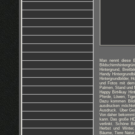
Man nennt diese Bi
Bildschirmhintergrü
Hintergrund, Breitbi
Handy Hintergrundb
Hintergrundbilder, H
und Fotos mit dem 
Palmen, Stand und M
Happy Birt4kay Hin
Pferde, Löwen, Tige
Dazu kommen Bilde
ausdrucken möchtet
Ausdruck. Über Gesch
Von daher bekommt 
kann. Das große HD
verlinkt. Schöne B
Herbst und Winter
Bäume, Tiere Natur,