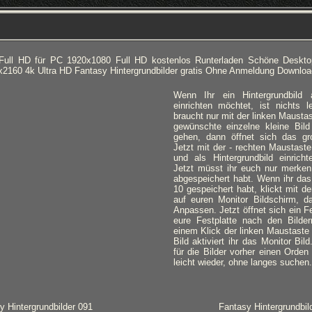
Full HD für PC 1920x1080 Full HD kostenlos Runterladen Schöne Deskto
x2160 4k Ultra HD Fantasy Hintergrundbilder gratis Ohne Anmeldung Downloa
Wenn Ihr ein Hintergrundbild
einrichten möchtet, ist nichts l
braucht nur mit der linken Mausta
gewünschte einzelne kleine Bild
gehen, dann öffnet sich das gro
Jetzt mit der - rechten Maustaste
und als Hintergrundbild einricht
Jetzt müsst ihr euch nur merken,
abgespeichert habt. Wenn ihr das
10 gespeichert habt, klickt mit d
auf euren Monitor Bildschirm, d
Anpassen. Jetzt öffnet sich ein Fe
eure Festplatte nach den Bilde
einem Klick der linken Maustaste
Bild aktiviert ihr das Monitor Bil
für die Bilder vorher einen Orden 
leicht wieder, ohne langes suchen.
y Hintergrundbilder 091
Fantasy Hintergrundbil