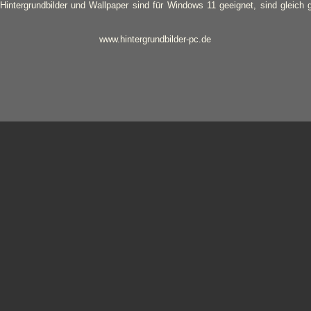
r Hintergrundbilder und Wallpaper sind für Windows 11 geeignet, sind gleich
www.hintergrundbilder-pc.de