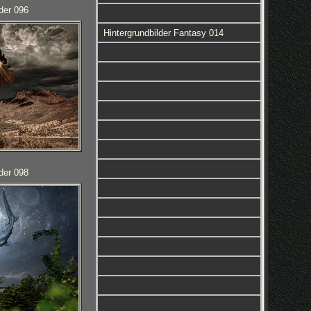
der 096
Hintergrundbilder Fantasy 014
der 098