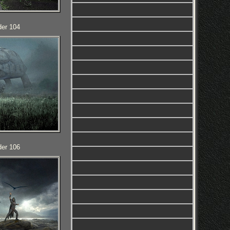
der 104
der 106