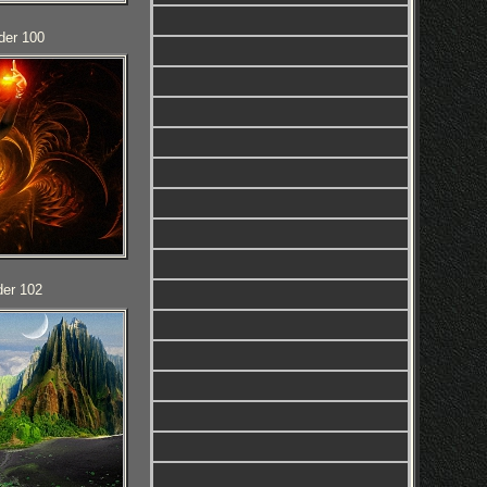
der 100
der 102