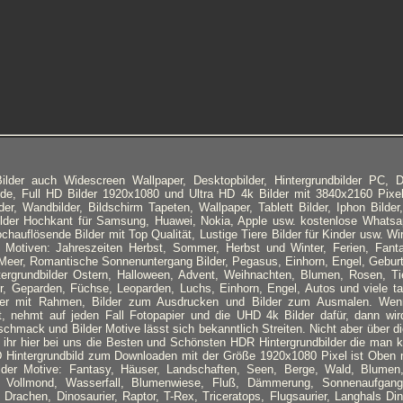
lder auch Widescreen Wallpaper, Desktopbilder, Hintergrundbilder PC, D
nde, Full HD Bilder 1920x1080 und Ultra HD 4k Bilder mit 3840x2160 Pixel
lder, Wandbilder, Bildschirm Tapeten, Wallpaper, Tablett Bilder, Iphon Bilde
ilder Hochkant für Samsung, Huawei, Nokia, Apple usw. kostenlose Whatsap
ochauflösende Bilder mit Top Qualität, Lustige Tiere Bilder für Kinder usw. Wi
Motiven: Jahreszeiten Herbst, Sommer, Herbst und Winter, Ferien, Fanta
eer, Romantische Sonnenuntergang Bilder, Pegasus, Einhorn, Engel, Geburts
tergrundbilder Ostern, Halloween, Advent, Weihnachten, Blumen, Rosen, Ti
r, Geparden, Füchse, Leoparden, Luchs, Einhorn, Engel, Autos und viele t
r mit Rahmen, Bilder zum Ausdrucken und Bilder zum Ausmalen. Wenn
, nehmt auf jeden Fall Fotopapier und die UHD 4k Bilder dafür, dann wir
mack und Bilder Motive lässt sich bekanntlich Streiten. Nicht aber über die 
ihr hier bei uns die Besten und Schönsten HDR Hintergrundbilder die man
 Hintergrundbild zum Downloaden mit der Größe 1920x1080 Pixel ist Oben m
ilder Motive: Fantasy, Häuser, Landschaften, Seen, Berge, Wald, Blumen
, Vollmond, Wasserfall, Blumenwiese, Fluß, Dämmerung, Sonnenaufgang
 Drachen, Dinosaurier, Raptor, T-Rex, Triceratops, Flugsaurier, Langhals Di