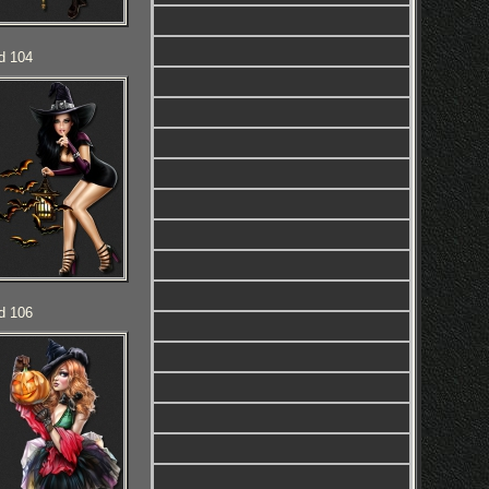
d 104
d 106