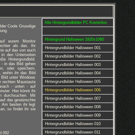
Alle Hintergrundbilder PC Kostenlos
lder Coole Gruselige
dung.
Hintergrund Halloween 1920x1080
 auf eurem Monitor
eichter als das. Ihr
Hintergrundbilder Halloween 001
ste auf das von euch
 in den Unterseiten
Hintergrundbilder Halloween 002
ße Hintergrundbild.
 - in das Bild gehen
Hintergrundbilder Halloween 003
en, oder speichern.
 wohin ihr das Bild
Hintergrundbilder Halloween 004
 Bild unter Windows
Hintergrundbilder Halloween 005
er rechten Maustaste
anach - unten - auf
Hintergrundbilder Halloween 006
nster. Hier könnt ihr
rn durchsuchen. Mit
Hintergrundbilder Halloween 007
 auf das gewünschte
d. Am besten ihr legt
Hintergrundbilder Halloween 008
an, so findet ihr sie
Hintergrundbilder Halloween 009
Hintergrundbilder Halloween 010
Hintergrundbilder Halloween 011
d 092