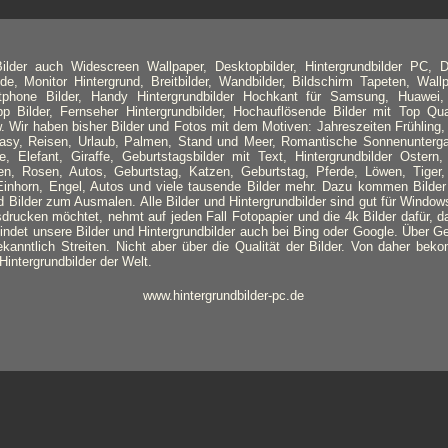
lder auch Widescreen Wallpaper, Desktopbilder, Hintergrundbilder PC, D
de, Monitor Hintergrund, Breitbilder, Wandbilder, Bildschirm Tapeten, Wallpa
tphone Bilder, Handy Hintergrundbilder Hochkant für Samsung, Huawei,
 Bilder, Fernseher Hintergrundbilder, Hochauflösende Bilder mit Top Qual
sw. Wir haben bisher Bilder und Fotos mit dem Motiven: Jahreszeiten Frühlin
ntasy, Reisen, Urlaub, Palmen, Stand und Meer, Romantische Sonnenunterga
e, Elefant, Giraffe, Geburtstagsbilder mit Text, Hintergrundbilder Ostern
n, Rosen, Autos, Geburtstag, Katzen, Geburtstag, Pferde, Löwen, Tiger
Einhorn, Engel, Autos und viele tausende Bilder mehr. Dazu kommen Bilder
Bilder zum Ausmalen. Alle Bilder und Hintergrundbilder sind gut für Windo
sdrucken möchtet, nehmt auf jeden Fall Fotopapier und die 4k Bilder dafür, d
 findet unsere Bilder und Hintergrundbilder auch bei Bing oder Google. Über 
ekanntlich Streiten. Nicht aber über die Qualität der Bilder. Von daher beko
intergrundbilder der Welt.
www.hintergrundbilder-pc.de