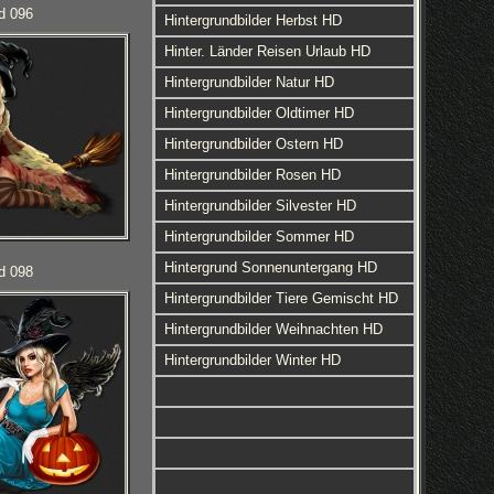
d 096
Hintergrundbilder Herbst HD
Hinter. Länder Reisen Urlaub HD
Hintergrundbilder Natur HD
Hintergrundbilder Oldtimer HD
Hintergrundbilder Ostern HD
Hintergrundbilder Rosen HD
Hintergrundbilder Silvester HD
Hintergrundbilder Sommer HD
Hintergrund Sonnenuntergang HD
d 098
Hintergrundbilder Tiere Gemischt HD
Hintergrundbilder Weihnachten HD
Hintergrundbilder Winter HD