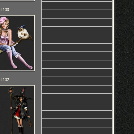
d 100
d 102