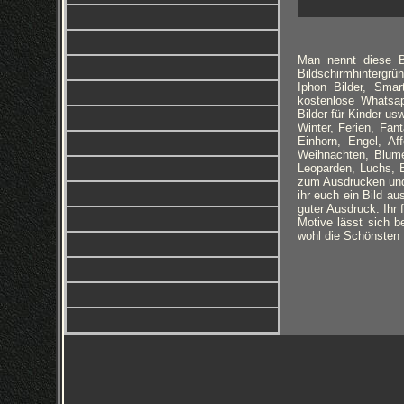
Man nennt diese Bi
Bildschirmhintergrün
Iphon Bilder, Smar
kostenlose Whatsapp
Bilder für Kinder u
Winter, Ferien, Fa
Einhorn, Engel, Aff
Weihnachten, Blume
Leoparden, Luchs, 
zum Ausdrucken und 
ihr euch ein Bild au
guter Ausdruck. Ihr
Motive lässt sich b
wohl die Schönsten H