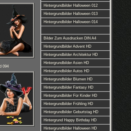
Hintergrundbilder Halloween 012
Hintergrundbilder Halloween 013
Hintergrundbilder Halloween 014
Bilder Zum Ausdrucken DIN A4
Hintergrundbilder Advent HD
Hintergrundbilder Architektur HD
Hintergrundbilder Asien HD
d 094
Hintergrundbilder Autos HD
Hintergrundbilder Blumen HD
Hintergrundbilder Fantasy HD
Hintergrundbilder Für Kinder HD
Hintergrundbilder Frühling HD
Hintergrundbilder Geburtstag HD
Hintergrund Happy Birthday HD
Hintergrundbilder Halloween HD