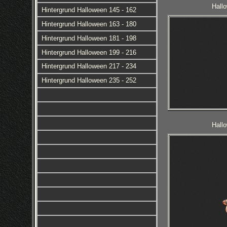
Hall
Hintergrund Halloween 145 - 162
Hintergrund Halloween 163 - 180
Hintergrund Halloween 181 - 198
Hintergrund Halloween 199 - 216
Hintergrund Halloween 217 - 234
Hintergrund Halloween 235 - 252
Hall