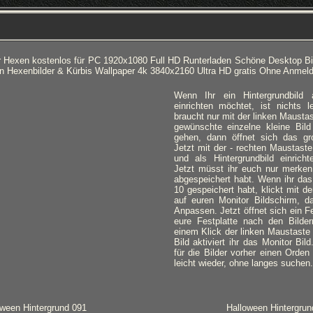
r Hexen kostenlos für PC 1920x1080 Full HD Runterladen Schöne Desktop Bi
n Hexenbilder & Kürbis Wallpaper 4k 3840x2160 Ultra HD gratis Ohne Anmel
Wenn Ihr ein Hintergrundbild
einrichten möchtet, ist nichts l
braucht nur mit der linken Mausta
gewünschte einzelne kleine Bild
gehen, dann öffnet sich das gro
Jetzt mit der - rechten Maustaste
und als Hintergrundbild einricht
Jetzt müsst ihr euch nur merken,
abgespeichert habt. Wenn ihr das
10 gespeichert habt, klickt mit d
auf euren Monitor Bildschirm, d
Anpassen. Jetzt öffnet sich ein Fe
eure Festplatte nach den Bilde
einem Klick der linken Maustaste
Bild aktiviert ihr das Monitor Bil
für die Bilder vorher einen Orden 
leicht wieder, ohne langes suchen.
oween Hintergrund 091
Halloween Hintergrun