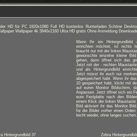
ilder HD für PC 1920x1080 Full HD kostenlos Runterladen Schöne Deskto
Wallpaper Wallpaper 4k 3840x2160 Ultra HD gratis Ohne Anmeldung Download
Wenn Ihr ein Hintergrundbild
einrichten möchtet, ist nichts l
braucht nur mit der linken Mausta
gewünschte einzelne kleine Bild
gehen, dann öffnet sich das gro
Jetzt mit der - rechten Maustaste
und als Hintergrundbild einricht
Jetzt müsst ihr euch nur merken,
abgespeichert habt. Wenn ihr das
10 gespeichert habt, klickt mit d
auf euren Monitor Bildschirm, d
Anpassen. Jetzt öffnet sich ein Fe
eure Festplatte nach den Bilde
einem Klick der linken Maustaste
Bild aktiviert ihr das Monitor Bil
für die Bilder vorher einen Orden 
leicht wieder, ohne langes suchen.
a Hintergrundbild 37
Zebra Hintergrundbil