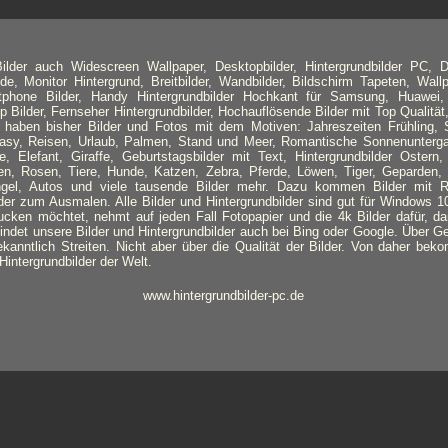
lder auch Widescreen Wallpaper, Desktopbilder, Hintergrundbilder PC, D
de, Monitor Hintergrund, Breitbilder, Wandbilder, Bildschirm Tapeten, Wallpa
tphone Bilder, Handy Hintergrundbilder Hochkant für Samsung, Huawei,
Bilder, Fernseher Hintergrundbilder, Hochauflösende Bilder mit Top Qualität,
r haben bisher Bilder und Fotos mit dem Motiven: Jahreszeiten Frühling
ntasy, Reisen, Urlaub, Palmen, Stand und Meer, Romantische Sonnenunterga
e, Elefant, Giraffe, Geburtstagsbilder mit Text, Hintergrundbilder Ostern
n, Rosen, Tiere, Hunde, Katzen, Zebra, Pferde, Löwen, Tiger, Geparden,
ngel, Autos und viele tausende Bilder mehr. Dazu kommen Bilder mit 
er zum Ausmalen. Alle Bilder und Hintergrundbilder sind gut für Windows 1
ucken möchtet, nehmt auf jeden Fall Fotopapier und die 4k Bilder dafür, d
 findet unsere Bilder und Hintergrundbilder auch bei Bing oder Google. Über 
ekanntlich Streiten. Nicht aber über die Qualität der Bilder. Von daher beko
intergrundbilder der Welt.
www.hintergrundbilder-pc.de