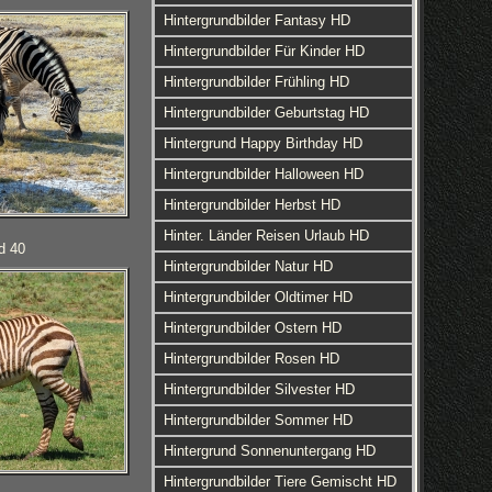
Hintergrundbilder Fantasy HD
Hintergrundbilder Für Kinder HD
Hintergrundbilder Frühling HD
Hintergrundbilder Geburtstag HD
Hintergrund Happy Birthday HD
Hintergrundbilder Halloween HD
Hintergrundbilder Herbst HD
Hinter. Länder Reisen Urlaub HD
d 40
Hintergrundbilder Natur HD
Hintergrundbilder Oldtimer HD
Hintergrundbilder Ostern HD
Hintergrundbilder Rosen HD
Hintergrundbilder Silvester HD
Hintergrundbilder Sommer HD
Hintergrund Sonnenuntergang HD
Hintergrundbilder Tiere Gemischt HD