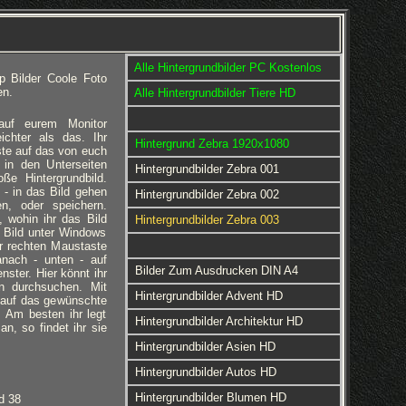
Alle Hintergrundbilder PC Kostenlos
p Bilder Coole Foto
en.
Alle Hintergrundbilder Tiere HD
 auf eurem Monitor
eichter als das. Ihr
Hintergrund Zebra 1920x1080
ste auf das von euch
 in den Unterseiten
Hintergrundbilder Zebra 001
ße Hintergrundbild.
 - in das Bild gehen
Hintergrundbilder Zebra 002
en, oder speichern.
 wohin ihr das Bild
Hintergrundbilder Zebra 003
 Bild unter Windows
er rechten Maustaste
anach - unten - auf
Bilder Zum Ausdrucken DIN A4
nster. Hier könnt ihr
rn durchsuchen. Mit
Hintergrundbilder Advent HD
 auf das gewünschte
d. Am besten ihr legt
Hintergrundbilder Architektur HD
an, so findet ihr sie
Hintergrundbilder Asien HD
Hintergrundbilder Autos HD
Hintergrundbilder Blumen HD
d 38