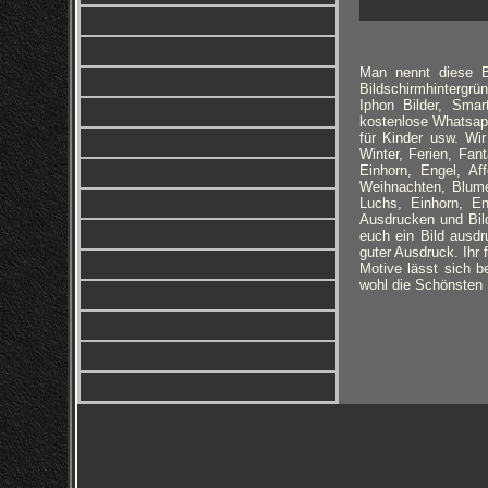
Man nennt diese Bi
Bildschirmhintergrün
Iphon Bilder, Smar
kostenlose Whatsapp 
für Kinder usw. Wi
Winter, Ferien, Fa
Einhorn, Engel, Aff
Weihnachten, Blume
Luchs, Einhorn, E
Ausdrucken und Bild
euch ein Bild ausdr
guter Ausdruck. Ihr
Motive lässt sich b
wohl die Schönsten H