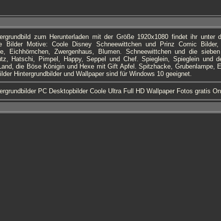
ergrundbild zum Herunterladen mit der Größe 1920x1080 findet ihr unte
ne Bilder Motive: Coole Disney Schneewittchen und Prinz Comic Bilder, 
e, Eichhörnchen, Zwergenhaus, Blumen. Schneewittchen und die sieb
z, Hatschi, Pimpel, Happy, Seppel und Chef. Spieglein, Spieglein und d
and, die Böse Königin und Hexe mit Gift Apfel. Spitzhacke, Grubenlampe, E
ilder Hintergrundbilder und Wallpaper sind für Windows 10 geeignet.
ergrundbilder PC Desktopbilder Coole Ultra Full HD Wallpaper Fotos gratis On