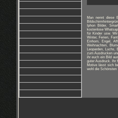
Man nennt diese Bi
Bildschirmhintergrün
Iphon Bilder, Smar
kostenlose Whatsapp 
für Kinder usw. Wi
Winter, Ferien, Fa
Einhorn, Engel, Aff
Weihnachten, Blume
Leoparden, Luchs, 
zum Ausdrucken und 
ihr euch ein Bild au
guter Ausdruck. Ihr
Motive lässt sich b
wohl die Schönsten H