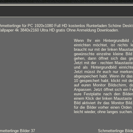
chmetterlinge für PC 1920x1080 Full HD kostenlos Runterladen Schöne Deskt
Wallpaper 4k 3840x2160 Ultra HD gratis Ohne Anmeldung Downloaden.
Wenn Ihr ein Hintergrundbild
einrichten möchtet, ist nichts l
braucht nur mit der linken Mausta
gewünschte einzelne kleine Bild
gehen, dann öffnet sich das gro
Jetzt mit der - rechten Maustaste
und als Hintergrundbild einricht
Jetzt müsst ihr euch nur merken,
abgespeichert habt. Wenn ihr das
10 gespeichert habt, klickt mit d
auf euren Monitor Bildschirm, d
Anpassen. Jetzt öffnet sich ein Fe
eure Festplatte nach den Bilde
einem Klick der linken Maustaste
Bild aktiviert ihr das Monitor Bil
für die Bilder vorher einen Orden 
leicht wieder, ohne langes suchen.
etterlinge Bilder 37
Schmetterlinge Bilde