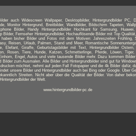
lder auch Widescreen Wallpaper, Desktopbilder, Hintergrundbilder PC, D
de, Monitor Hintergrund, Breitbilder, Wandbilder, Bildschirm Tapeten, Wallpa
tphone Bilder, Handy Hintergrundbilder Hochkant für Samsung, Huawei,
Bilder, Fernseher Hintergrundbilder, Hochauflösende Bilder mit Top Qualität,
r haben bisher Bilder und Fotos mit dem Motiven: Jahreszeiten Frühling
ntasy, Reisen, Urlaub, Palmen, Stand und Meer, Romantische Sonnenunterga
e, Elefant, Giraffe, Geburtstagsbilder mit Text, Hintergrundbilder Ostern
n, Rosen, Tiere, Hunde, Katzen, Schmetterlinge, Pferde, Löwen, Tiger
Einhorn, Engel, Autos und viele tausende Bilder mehr. Dazu kommen Bilder
Bilder zum Ausmalen. Alle Bilder und Hintergrundbilder sind gut für Windo
sdrucken möchtet, nehmt auf jeden Fall Fotopapier und die 4k Bilder dafür, d
 findet unsere Bilder und Hintergrundbilder auch bei Bing oder Google. Über 
ekanntlich Streiten. Nicht aber über die Qualität der Bilder. Von daher beko
intergrundbilder der Welt.
www.hintergrundbilder-pc.de