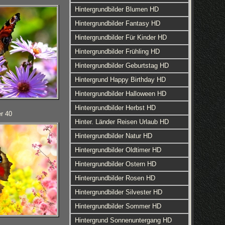
Hintergrundbilder Blumen HD
Hintergrundbilder Fantasy HD
Hintergrundbilder Für Kinder HD
Hintergrundbilder Frühling HD
Hintergrundbilder Geburtstag HD
Hintergrund Happy Birthday HD
Hintergrundbilder Halloween HD
Hintergrundbilder Herbst HD
r 40
Hinter. Länder Reisen Urlaub HD
Hintergrundbilder Natur HD
Hintergrundbilder Oldtimer HD
Hintergrundbilder Ostern HD
Hintergrundbilder Rosen HD
Hintergrundbilder Silvester HD
Hintergrundbilder Sommer HD
Hintergrund Sonnenuntergang HD