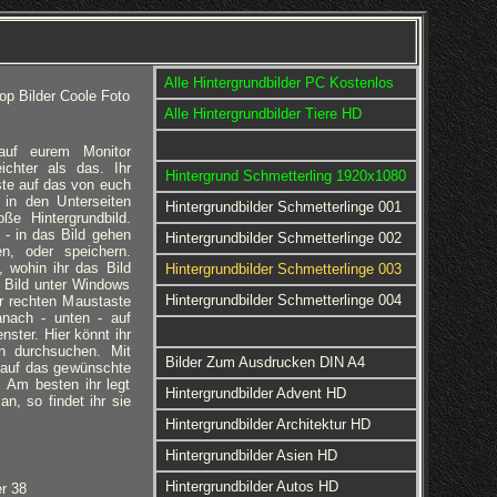
Alle Hintergrundbilder PC Kostenlos
op Bilder Coole Foto
Alle Hintergrundbilder Tiere HD
 auf eurem Monitor
eichter als das. Ihr
Hintergrund Schmetterling 1920x1080
ste auf das von euch
 in den Unterseiten
Hintergrundbilder Schmetterlinge 001
ße Hintergrundbild.
 - in das Bild gehen
Hintergrundbilder Schmetterlinge 002
en, oder speichern.
 wohin ihr das Bild
Hintergrundbilder Schmetterlinge 003
 Bild unter Windows
Hintergrundbilder Schmetterlinge 004
er rechten Maustaste
anach - unten - auf
nster. Hier könnt ihr
rn durchsuchen. Mit
Bilder Zum Ausdrucken DIN A4
 auf das gewünschte
d. Am besten ihr legt
Hintergrundbilder Advent HD
an, so findet ihr sie
Hintergrundbilder Architektur HD
Hintergrundbilder Asien HD
Hintergrundbilder Autos HD
r 38