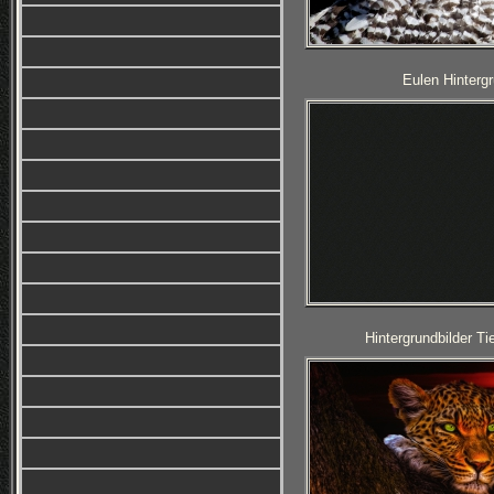
Eulen Hintergr
Hintergrundbilder T