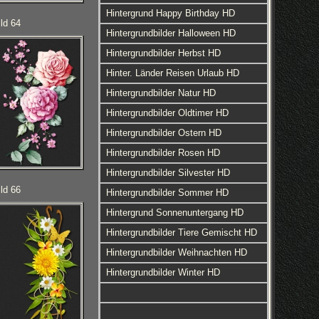
Hintergrund Happy Birthday HD
ld 64
Hintergrundbilder Halloween HD
Hintergrundbilder Herbst HD
Hinter. Länder Reisen Urlaub HD
Hintergrundbilder Natur HD
Hintergrundbilder Oldtimer HD
Hintergrundbilder Ostern HD
Hintergrundbilder Rosen HD
Hintergrundbilder Silvester HD
ld 66
Hintergrundbilder Sommer HD
Hintergrund Sonnenuntergang HD
Hintergrundbilder Tiere Gemischt HD
Hintergrundbilder Weihnachten HD
Hintergrundbilder Winter HD