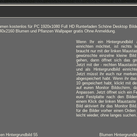
lumen kostenlos für PC 1920x1080 Full HD Runterladen Schöne Desktop Bild
840x2160 Blumen und Pflanzen Wallpaper gratis Ohne Anmeldung.
Wenn Ihr ein Hintergrundbild
einrichten möchtet, ist nichts l
braucht nur mit der linken Mausta
gewünschte einzelne kleine Bild
gehen, dann öffnet sich das gro
Jetzt mit der - rechten Maustaste
und als Hintergrundbild einricht
Jetzt müsst ihr euch nur merken,
abgespeichert habt. Wenn ihr das
10 gespeichert habt, klickt mit d
auf euren Monitor Bildschirm, d
Anpassen. Jetzt öffnet sich ein Fe
eure Festplatte nach den Bilde
einem Klick der linken Maustaste
Bild aktiviert ihr das Monitor Bil
für die Bilder vorher einen Orden 
leicht wieder, ohne langes suchen.
en Hintergrundbild 55
Blumen Hintergrundbi