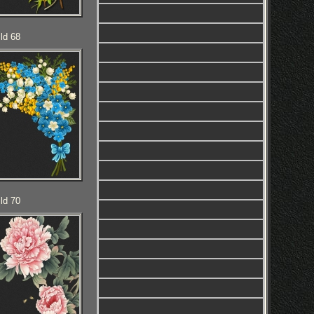
ld 68
ld 70