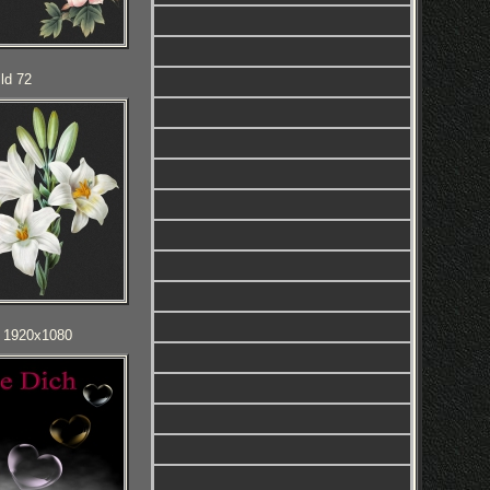
ld 72
D 1920x1080