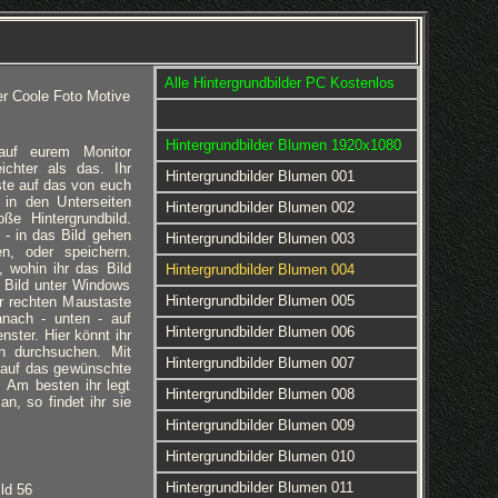
Alle Hintergrundbilder PC Kostenlos
er Coole Foto Motive
Hintergrundbilder Blumen 1920x1080
 auf eurem Monitor
eichter als das. Ihr
Hintergrundbilder Blumen 001
ste auf das von euch
 in den Unterseiten
Hintergrundbilder Blumen 002
ße Hintergrundbild.
 - in das Bild gehen
Hintergrundbilder Blumen 003
en, oder speichern.
 wohin ihr das Bild
Hintergrundbilder Blumen 004
 Bild unter Windows
Hintergrundbilder Blumen 005
er rechten Maustaste
anach - unten - auf
Hintergrundbilder Blumen 006
nster. Hier könnt ihr
rn durchsuchen. Mit
Hintergrundbilder Blumen 007
 auf das gewünschte
d. Am besten ihr legt
Hintergrundbilder Blumen 008
an, so findet ihr sie
Hintergrundbilder Blumen 009
Hintergrundbilder Blumen 010
Hintergrundbilder Blumen 011
ld 56