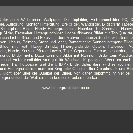
lder auch Widescreen Wallpaper, Desktopbilder, Hintergrundbilder PC, D
de, Auflösung, Monitor Hintergrund, Breitbilder, Wandbilder, Bildschirm Tapete
r, Smartphone Bilder, Handy Hintergrundbilder Hochkant für Samsung, Huawe
Bilder, Fernseher Hintergrundbilder, Hochauflösende Bilder mit Top Qualität,
 haben bisher Bilder und Fotos mit dem Motiven: Jahreszeiten Herbst, Sommer
isen, Urlaub, Palmen, Stand und Meer, Romantische Sonnenuntergang Bilder
Bilder mit Text, Happy Birthday Hintergrundbilder Ostern, Halloween, A
iere, Hunde, Katzen, Pferde, Löwen, Tiger, Geparden, Füchse, Leoparden, Lu
usende Bilder mehr. Dazu kommen Bilder mit Rahmen, Bilder zum Ausdru
er und Hintergrundbilder sind gut für Windows 10 geeignet. Wenn ihr euch
jeden Fall Fotopapier und die UHD 4k Bilder dafür, dann wird es auch ein
r und Hintergrundbilder auch bei Bing oder Google. Über Geschmack und Bild
n. Nicht aber über die Qualität der Bilder. Von daher bekommt ihr hier be
ergrundbilder der Welt die man kostenlos bekommen kann.
www.hintergrundbilder-pc.de