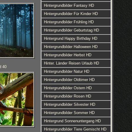
Hintergrundbilder Fantasy HD
Hintergrundbilder Für Kinder HD
Hintergrundbilder Frühling HD
Hintergrundbilder Geburtstag HD
Hintergrund Happy Birthday HD
Hintergrundbilder Halloween HD
Hintergrundbilder Herbst HD
Hinter. Länder Reisen Urlaub HD
d 40
Hintergrundbilder Natur HD
Hintergrundbilder Oldtimer HD
Hintergrundbilder Ostern HD
Hintergrundbilder Rosen HD
Hintergrundbilder Silvester HD
Hintergrundbilder Sommer HD
Hintergrund Sonnenuntergang HD
Hintergrundbilder Tiere Gemischt HD