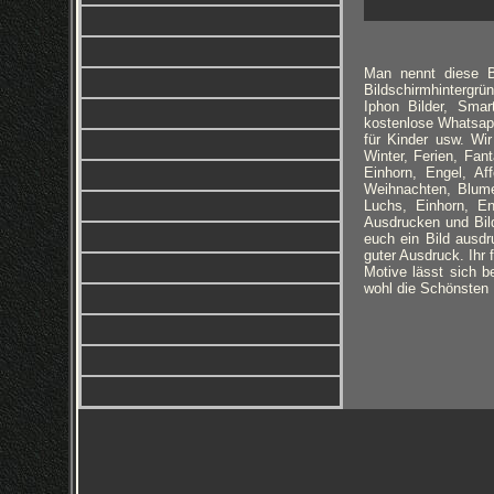
Man nennt diese Bi
Bildschirmhintergrün
Iphon Bilder, Smar
kostenlose Whatsapp 
für Kinder usw. Wi
Winter, Ferien, Fa
Einhorn, Engel, Aff
Weihnachten, Blume
Luchs, Einhorn, E
Ausdrucken und Bild
euch ein Bild ausdr
guter Ausdruck. Ihr
Motive lässt sich b
wohl die Schönsten H