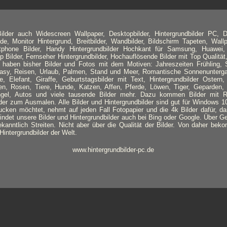
lder auch Widescreen Wallpaper, Desktopbilder, Hintergrundbilder PC, D
de, Monitor Hintergrund, Breitbilder, Wandbilder, Bildschirm Tapeten, Wallpa
tphone Bilder, Handy Hintergrundbilder Hochkant für Samsung, Huawei,
Bilder, Fernseher Hintergrundbilder, Hochauflösende Bilder mit Top Qualität,
r haben bisher Bilder und Fotos mit dem Motiven: Jahreszeiten Frühling
ntasy, Reisen, Urlaub, Palmen, Stand und Meer, Romantische Sonnenunterga
e, Elefant, Giraffe, Geburtstagsbilder mit Text, Hintergrundbilder Ostern
n, Rosen, Tiere, Hunde, Katzen, Affen, Pferde, Löwen, Tiger, Geparden,
ngel, Autos und viele tausende Bilder mehr. Dazu kommen Bilder mit 
er zum Ausmalen. Alle Bilder und Hintergrundbilder sind gut für Windows 1
ucken möchtet, nehmt auf jeden Fall Fotopapier und die 4k Bilder dafür, d
 findet unsere Bilder und Hintergrundbilder auch bei Bing oder Google. Über 
ekanntlich Streiten. Nicht aber über die Qualität der Bilder. Von daher beko
intergrundbilder der Welt.
www.hintergrundbilder-pc.de