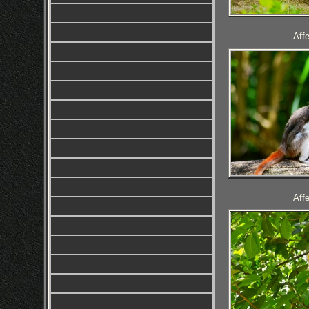
Aff
Aff