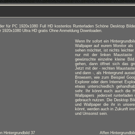
lder für PC 1920x1080 Full HD kostenlos Runterladen Schöne Desktop Bilde
er 1920x1080 Ultra HD gratis Ohne Anmeldung Downloaden.
Wenn Ihr sofort ein Hintergrundbi
Wallpaper auf eurem Monitor als 
sehen möchtet, ist nichts leichter
nur mit der linken Maustaste
gewünschte einzelne kleine Bild
gehen, dann öffnet sich das gro
Jetzt mit der - rechten Maustaste
und dann -, als Hintergrund auswä
Browsern, wie zum Beispiel Goo
Explorer oder dem Internet Expl
etwas unterschiedlich gehandhab
sehr. Ihr könnt euch auch die Hi
Wallpapers jederzeit runterladen 
gebrauch nutzen. Die Desktop Bild
und Wallpaper die ihr in unser
könnt, werden auch in Zukunft imm
und Umsonst sein.
en Hintergrundbild 37
Affen Hintergrundbil