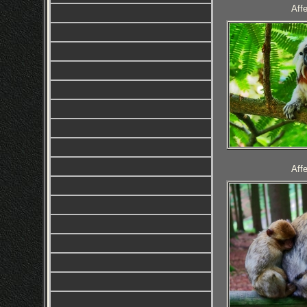
Aff
Aff