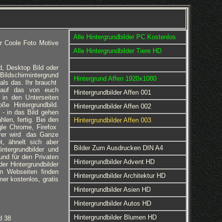
Alle Hintergrundbilder PC Kostenlos
r Coole Foto Motive
Alle Hintergrundbilder Tiere HD
ld, Desktop Bild oder
Bildschirmintergrund
Hintergrund Affen 1920x1080
 als das. Ihr braucht
 auf das von euch
Hintergrundbilder Affen 001
 in den Unterseiten
ße Hintergrundbild.
Hintergrundbilder Affen 002
 - in das Bild gehen
hlen, fertig. Bei den
Hintergrundbilder Affen 003
gle Chrome, Firefox
orer wird das Ganze
t, ähnelt sich aber
Bilder Zum Ausdrucken DIN A4
ntergrundbilder und
und für den Privaten
Hintergrundbilder Advent HD
er Hintergrundbilder
en Webseiten finden
Hintergrundbilder Architektur HD
er kostenlos, gratis
Hintergrundbilder Asien HD
Hintergrundbilder Autos HD
Hintergrundbilder Blumen HD
d 38