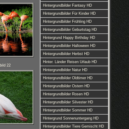
Hintergrundbilder Fantasy HD
Hintergrundbilder Für Kinder HD
Hintergrundbilder Frühling HD
Hintergrundbilder Geburtstag HD
Hintergrund Happy Birthday HD
Hintergrundbilder Halloween HD
Hintergrundbilder Herbst HD
Hinter. Länder Reisen Urlaub HD
bild 22
Hintergrundbilder Natur HD
Hintergrundbilder Oldtimer HD
Hintergrundbilder Ostern HD
Hintergrundbilder Rosen HD
Hintergrundbilder Silvester HD
Hintergrundbilder Sommer HD
Hintergrund Sonnenuntergang HD
Hintergrundbilder Tiere Gemischt HD