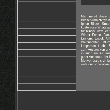
Man nennt diese Bi
Bildschirmhintergrün
Iphon Bilder, Smar
kostenlose Whatsapp 
für Kinder usw. Wi
Winter, Ferien, Fa
Einhorn, Engel, Aff
Weihnachten, Blum
Leoparden, Luchs, 
zum Ausdrucken und 
ihr euch ein Bild au
guter Ausdruck. Ihr
Motive lässt sich b
wohl die Schönsten H