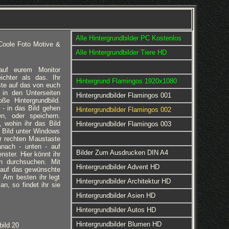
Alle Hintergrundbilder PC Kostenlos
Coole Foto Motive &
Alle Hintergrundbilder Tiere HD
 auf eurem Monitor
eichter als das. Ihr
Hintergrund Flamingos 1920x1080
ste auf das von euch
 in den Unterseiten
Hintergrundbilder Flamingos 001
ße Hintergrundbild.
 - in das Bild gehen
Hintergrundbilder Flamingos 002
en, oder speichern.
 wohin ihr das Bild
Hintergrundbilder Flamingos 003
 Bild unter Windows
er rechten Maustaste
anach - unten - auf
Bilder Zum Ausdrucken DIN A4
nster. Hier könnt ihr
rn durchsuchen. Mit
Hintergrundbilder Advent HD
 auf das gewünschte
d. Am besten ihr legt
Hintergrundbilder Architektur HD
an, so findet ihr sie
Hintergrundbilder Asien HD
Hintergrundbilder Autos HD
Hintergrundbilder Blumen HD
bild 20