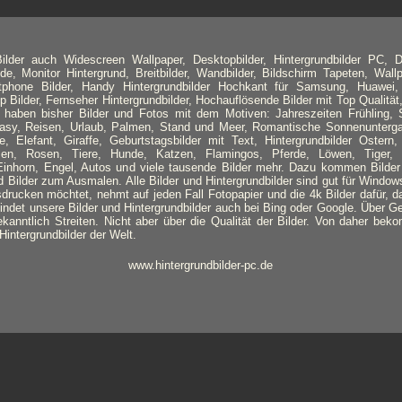
lder auch Widescreen Wallpaper, Desktopbilder, Hintergrundbilder PC, D
de, Monitor Hintergrund, Breitbilder, Wandbilder, Bildschirm Tapeten, Wallpa
tphone Bilder, Handy Hintergrundbilder Hochkant für Samsung, Huawei,
Bilder, Fernseher Hintergrundbilder, Hochauflösende Bilder mit Top Qualität,
r haben bisher Bilder und Fotos mit dem Motiven: Jahreszeiten Frühling
ntasy, Reisen, Urlaub, Palmen, Stand und Meer, Romantische Sonnenunterga
e, Elefant, Giraffe, Geburtstagsbilder mit Text, Hintergrundbilder Ostern
en, Rosen, Tiere, Hunde, Katzen, Flamingos, Pferde, Löwen, Tiger,
Einhorn, Engel, Autos und viele tausende Bilder mehr. Dazu kommen Bilder
Bilder zum Ausmalen. Alle Bilder und Hintergrundbilder sind gut für Windo
sdrucken möchtet, nehmt auf jeden Fall Fotopapier und die 4k Bilder dafür, d
 findet unsere Bilder und Hintergrundbilder auch bei Bing oder Google. Über 
ekanntlich Streiten. Nicht aber über die Qualität der Bilder. Von daher beko
intergrundbilder der Welt.
www.hintergrundbilder-pc.de