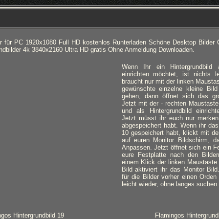
r für PC 1920x1080 Full HD kostenlos Runterladen Schöne Desktop Bilder 
rundbilder 4k 3840x2160 Ultra HD gratis Ohne Anmeldung Downloaden.
Wenn Ihr ein Hintergrundbild
einrichten möchtet, ist nichts l
braucht nur mit der linken Mausta
gewünschte einzelne kleine Bild
gehen, dann öffnet sich das gro
Jetzt mit der - rechten Maustaste
und als Hintergrundbild einricht
Jetzt müsst ihr euch nur merken,
abgespeichert habt. Wenn ihr das
10 gespeichert habt, klickt mit d
auf euren Monitor Bildschirm, d
Anpassen. Jetzt öffnet sich ein Fe
eure Festplatte nach den Bilde
einem Klick der linken Maustaste
Bild aktiviert ihr das Monitor Bil
für die Bilder vorher einen Orden 
leicht wieder, ohne langes suchen.
gos Hintergrundbild 19
Flamingos Hintergrund