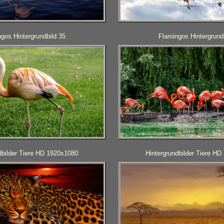
gos Hintergrundbild 35
Flamingos Hintergrund
dbilder Tiere HD 1920x1080
Hintergrundbilder Tiere H