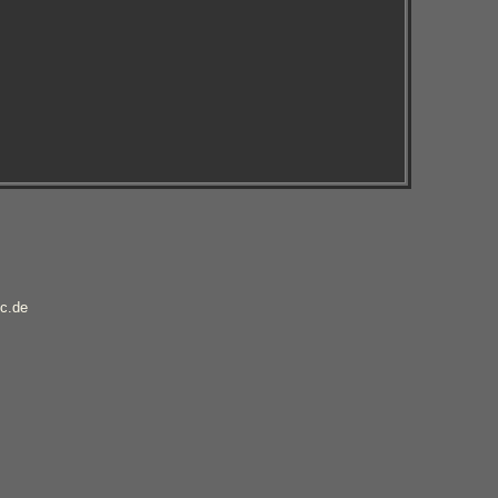
pc.de