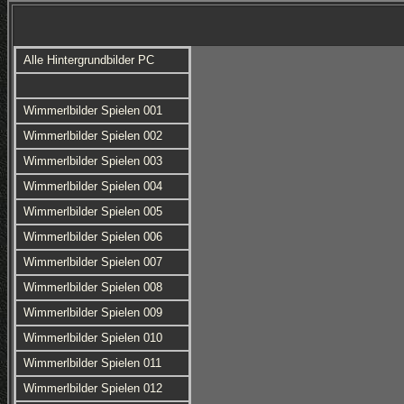
Alle Hintergrundbilder PC
Wimmerlbilder Spielen 001
Wimmerlbilder Spielen 002
Wimmerlbilder Spielen 003
Wimmerlbilder Spielen 004
Wimmerlbilder Spielen 005
Wimmerlbilder Spielen 006
Wimmerlbilder Spielen 007
Wimmerlbilder Spielen 008
Wimmerlbilder Spielen 009
Wimmerlbilder Spielen 010
Wimmerlbilder Spielen 011
Wimmerlbilder Spielen 012