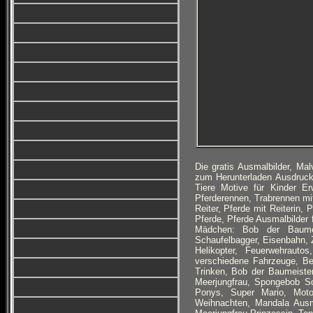
Die gratis Ausmalbilder, M
zum Herunterladen Ausdruck
Tiere Motive für Kinder Er
Pferderennen, Trabrennen mit
Reiter, Pferde mit Reiterin,
Pferde, Pferde Ausmalbilder 
Mädchen: Bob der Baumei
Schaufelbagger, Eisenbahn,
Helikopter, Feuerwehrauto
verschiedene Fahrzeuge, Bet
Trinken, Bob der Baumeiste
Meerjungfrau, Spongebob S
Ponys, Super Mario, Motor
Weihnachten, Mandala Ausma