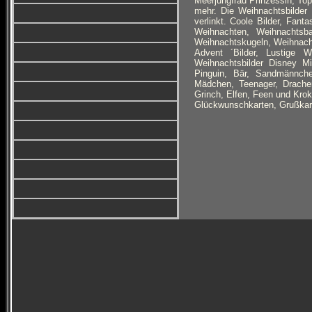
Meerjungfrau Prinzessin, Top
mehr.
Die Weihnachtsbilder
verlinkt. Coole Bilder, Fan
Weihnachten, Weihnachtsb
Weihnachtskugeln, Weihnachts
Advent ´Bilder, Lustige 
Weihnachtsbilder Disney 
Pinguin, Bär, Sandmännch
Mädchen, Teenager, Drachen
Grinch, Elfen, Feen und Krok
Glückwunschkarten, Grußkar