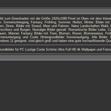
ld zum Downloaden mit der Größe 1920x1080 Pixel ist Oben mit dem kleinen
: Sonnenuntergang, Fantasy, Frühling, Sommer, Herbst, Winter. Bilder mit
orn, Dinos. Bilder mit Strand, Meer und Palmen. Natur Landschaften Wald, 
schloss und Burgen. Nostalgie Bilder gemalt. Romantische Bilder Liebe. Coo
uen, Männer. Fantasy Bilder mit Tiere, Blumen, Rosen, Blumenwiese, Frü
onnenuntergang und Coole Hintergrundbilder Sonnenaufgang. Alle Bilder, H
indows 11 geeignet, sind gleich groß und haben eine gute hochauflösende Qual
rundbilder für PC Lustige Coole Schöne Ultra Full HD 4k Wallpaper und Foto