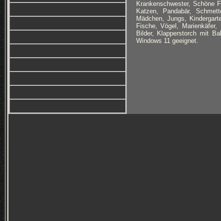
Krankenschwester, Schöne Fr
Katzen, Pandabär, Schmett
Mädchen, Jungs, Kindergarte
Fische, Vögel, Marienkäfer,
Bilder, Klapperstorch mit Ba
Windows 11 geeignet.