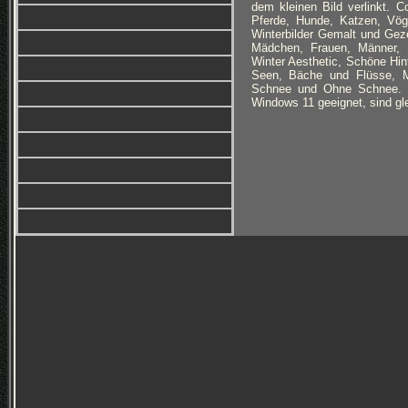
dem kleinen Bild verlinkt. C
Pferde, Hunde, Katzen, Vög
Winterbilder Gemalt und Geze
Mädchen, Frauen, Männer, Se
Winter Aesthetic, Schöne Hin
Seen, Bäche und Flüsse, Mys
Schnee und Ohne Schnee. Hin
Windows 11 geeignet, sind gl