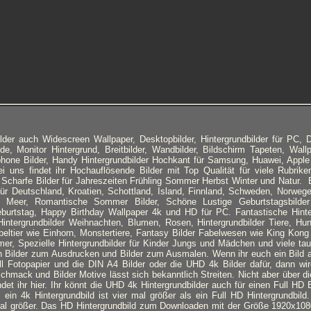
der auch Widescreen Wallpaper, Desktopbilder, Hintergrundbilder für PC, 
de, Monitor Hintergrund, Breitbilder, Wandbilder, Bildschirm Tapeten, Wallpa
phone Bilder, Handy Hintergrundbilder Hochkant für Samsung, Huawei, Appl
Bei uns findet ihr Hochauflösende Bilder mit Top Qualität für viele Rubrik
, Scharfe Bilder für Jahreszeiten Frühling Sommer Herbst Winter und Natur. B
für Deutschland, Kroatien, Schottland, Island, Finnland, Schweden, Norweg
Meer, Romantische Sommer Bilder, Schöne Lustige Geburtstagsbilder
eburtstag, Happy Birthday Wallpaper 4k und HD für PC. Fantastische Hinte
intergrundbilder Weihnachten, Blumen, Rosen, Hintergrundbilder Tiere, Hu
beltier wie Einhorn, Monstertiere, Fantasy Bilder Fabelwesen wie King Kong 
mer, Spezielle Hintergrundbilder für Kinder Jungs und Mädchen und viele ta
Bilder zum Ausdrucken und Bilder zum Ausmalen. Wenn ihr euch ein Bild 
l Fotopapier und die DIN A4 Bilder oder die UHD 4k Bilder dafür, dann wi
mack und Bilder Motive lässt sich bekanntlich Streiten. Nicht aber über die 
ndet ihr hier. Ihr könnt die UHD 4k Hintergrundbilder auch für einen Full HD
, ein 4k Hintergrundbild ist vier mal größer als ein Full HD Hintergrundbild
al größer. Das HD Hintergrundbild zum Downloaden mit der Größe 1920x1080