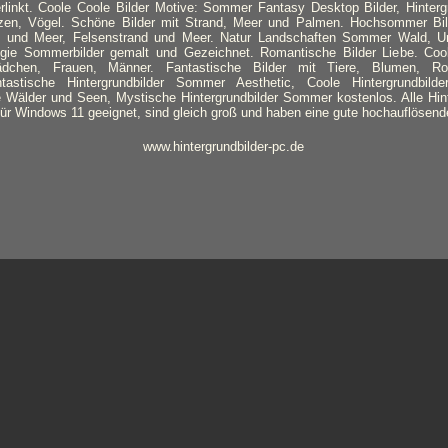
rlinkt. Coole Coole Bilder Motive: Sommer Fantasy Desktop Bilder, Hintergr
zen, Vögel. Schöne Bilder mit Strand, Meer und Palmen. Hochsommer Bi
 und Meer, Felsenstrand und Meer. Natur Landschaften Sommer Wald, Ur
lgie Sommerbilder gemalt und Gezeichnet. Romantische Bilder Liebe. Coo
ädchen, Frauen, Männer. Fantastische Bilder mit Tiere, Blumen, Ro
astische Hintergrundbilder Sommer Aesthetic, Coole Hintergrundbilde
Wälder und Seen, Mystische Hintergrundbilder Sommer kostenlos. Alle Hinte
für Windows 11 geeignet, sind gleich groß und haben eine gute hochauflösende
www.hintergrundbilder-pc.de