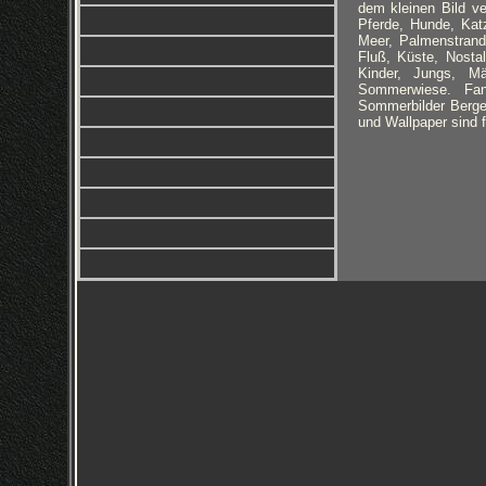
dem kleinen Bild ve
Pferde, Hunde, Kat
Meer, Palmenstrand
Fluß, Küste, Nosta
Kinder, Jungs, M
Sommerwiese. Fant
Sommerbilder Berge 
und Wallpaper sind 