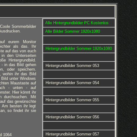
Alle Hintergrundbilder PC Kostenlos
 Coole Sommerbilder
Ausdrucken.
Alle Bilder Sommer 1920x1080
 auf eurem Monitor
eichter als das. Ihr
Hintergrundbilder Sommer 1920x1080
ste auf das von euch
 in den Unterseiten
ße Hintergrundbild.
 - in das Bild gehen
Hintergrundbilder Sommer 053
en, oder speichern.
 wohin ihr das Bild
 Bild unter Windows
Hintergrundbilder Sommer 054
rechten Maustaste auf
nach - unten - auf
nster. Hier könnt ihr
rn durchsuchen. Mit
Hintergrundbilder Sommer 055
 auf das gewünschte
d. Am besten ihr legt
an, so findet ihr sie
Hintergrundbilder Sommer 056
Hintergrundbilder Sommer 057
d 1064