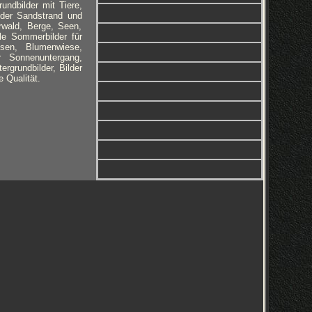
undbilder mit Tiere,
lder Sandstrand und
wald, Berge, Seen,
le Sommerbilder für
sen, Blumenwiese,
r Sonnenuntergang,
rgrundbilder, Bilder
 Qualität.