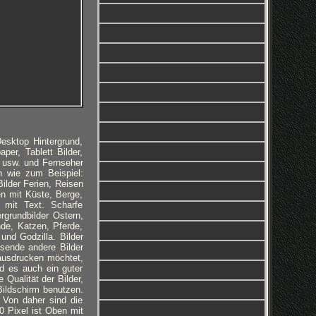
Desktop Hintergrund,
per, Tablett Bilder,
e usw. und Fernseher
en wie zum Beispiel:
ilder Ferien, Reisen
en mit Küste, Berge,
 mit Text. Scharfe
rgrundbilder Ostern,
nde, Katzen, Pferde,
und Godzilla. Bilder
usende andere Bilder
ausdrucken möchtet,
rd es auch ein guter
Qualität der Bilder,
 Bildschirm benutzen.
. Von daher sind die
 Pixel ist Oben mit