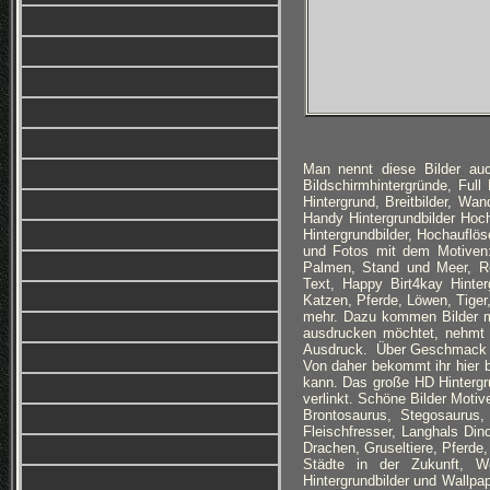
Man nennt diese Bilder auc
Bildschirmhintergründe, Ful
Hintergrund, Breitbilder, Wan
Handy Hintergrundbilder Hoc
Hintergrundbilder, Hochauflös
und Fotos mit dem Motiven:
Palmen, Stand und Meer, Ro
Text, Happy Birt4kay Hinte
Katzen, Pferde, Löwen, Tiger
mehr. Dazu kommen Bilder m
ausdrucken möchtet, nehmt a
Ausdruck. Über Geschmack und 
Von daher bekommt ihr hier 
kann. Das große HD Hintergr
verlinkt. Schöne Bilder Motiv
Brontosaurus, Stegosaurus, 
Fleischfresser, Langhals Dino
Drachen, Gruseltiere, Pferde
Städte in der Zukunft, We
Hintergrundbilder und Wallpa