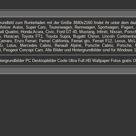
grundbild zum Runterladen mit der Größe 3840x2160 findet ihr unter dem d
 Motive: Autos, Super Cars, Tourenwagen, Rennwagen, Sportwagen, Pagani, 
di Quattro, Honda Acura, Civic, Ford GT 40, Mustang, Infiniti, Nissan, Pors
o, Huracan, Toyota FT1, Toyota Supra, Bugatti Chiron, Lincoln Continental
Camaro, Enzo Ferrari, Ferrari California, Ferrari gto, Ferrari F12, Lexus, Mc
, Lotus, Mercedes Cabrio, Renault Alpine, Porsche Cabrio, Porsche,
, Peugeot Concept Cars. Alle Bilder und Hintergrundbilder sind für Windows 1
tergrundbilder PC Desktopbilder Coole Ultra Full HD Wallpaper Fotos gratis 