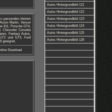
Autos Hintergrundbild 121
Autos Hintergrundbild 122
azu passenden kleinen
Autos Hintergrundbild 123
Aston Martin, Vencer
Autos Hintergrundbild 124
che 911, Porsche GT4,
, Chevrolet Corvette
Autos Hintergrundbild 125
Laren, Fantasy Autos,
 GT2 und GT3, Ford
Autos Hintergrundbild 126
0 geeignet.
Online Download