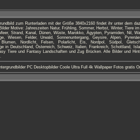
grundbild zum Runterladen mit der Größe 3840x2160 findet ihr unter dem d
Bilder Motive: Jahreszeiten Natur, Frühling, Sommer, Herbst, Winter, Tiere i
Meer, Strand, Kanal, Dünen, Wüste, Marokko, Ägypten, Pyramiden, Nil, Wa
rge, Wiesen, Felder, Urwald, Sonnenuntergang, Geysire, Alpen, Pyrenäe
 Blumen, Nordlicht, Felsen, Polarlicht, Eis, Nordpol, Südpol, Gletsch
rge in Deutschland, Österreich, Schweiz, Italien, Frankreich, Schottland, Is
sy Tiere und Fantasy Landschaften und Zug Brücken. Alle Bilder und Hinter
.
tergrundbilder PC Desktopbilder Coole Ultra Full 4k Wallpaper Fotos gratis 