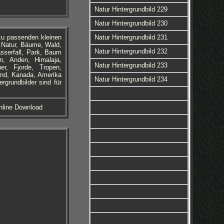
Natur Hintergrundbild 229
Natur Hintergrundbild 230
azu passenden kleinen
Natur Hintergrundbild 231
m Natur, Bäume, Wald,
Natur Hintergrundbild 232
sserfall, Park, Baum
n, Anden, Himalaja,
Natur Hintergrundbild 233
er, Fjorde, Tropen,
land, Kanada, Amerika
Natur Hintergrundbild 234
grundbilder sind für
Online Download