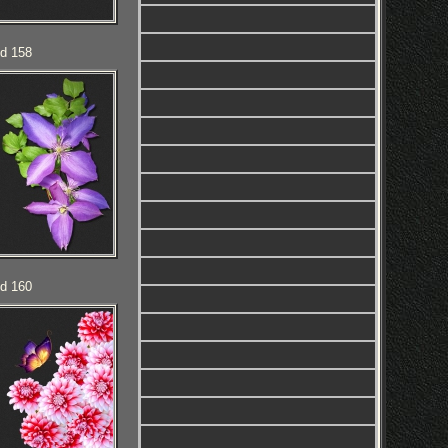
ld 158
ld 160