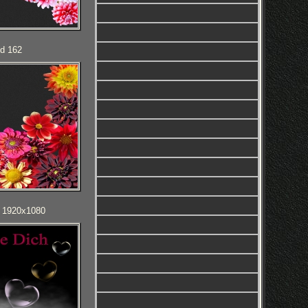
ld 162
D 1920x1080