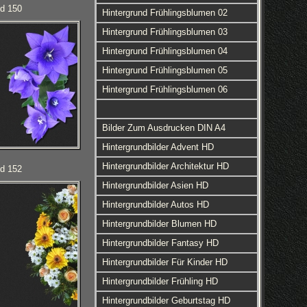
ld 150
Hintergrund Frühlingsblumen 02
Hintergrund Frühlingsblumen 03
Hintergrund Frühlingsblumen 04
Hintergrund Frühlingsblumen 05
Hintergrund Frühlingsblumen 06
Bilder Zum Ausdrucken DIN A4
Hintergrundbilder Advent HD
Hintergrundbilder Architektur HD
ld 152
Hintergrundbilder Asien HD
Hintergrundbilder Autos HD
Hintergrundbilder Blumen HD
Hintergrundbilder Fantasy HD
Hintergrundbilder Für Kinder HD
Hintergrundbilder Frühling HD
Hintergrundbilder Geburtstag HD