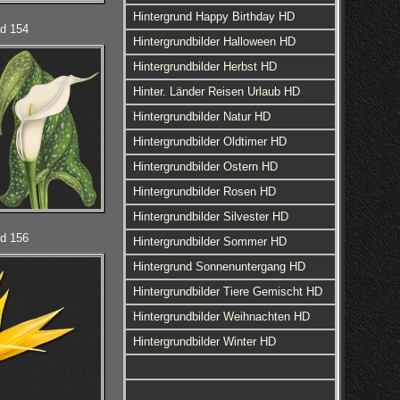
Hintergrund Happy Birthday HD
ld 154
Hintergrundbilder Halloween HD
Hintergrundbilder Herbst HD
Hinter. Länder Reisen Urlaub HD
Hintergrundbilder Natur HD
Hintergrundbilder Oldtimer HD
Hintergrundbilder Ostern HD
Hintergrundbilder Rosen HD
Hintergrundbilder Silvester HD
ld 156
Hintergrundbilder Sommer HD
Hintergrund Sonnenuntergang HD
Hintergrundbilder Tiere Gemischt HD
Hintergrundbilder Weihnachten HD
Hintergrundbilder Winter HD