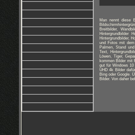
Man nennt diese Bi
Bildschirmhintergrü
Breitbilder, Wandbi
Hintergrundbilder
Hintergrundbilder, H
und Fotos mit dem 
Palmen, Stand und 
Text, Hintergrundb
Löwen, Tiger, Gepa
kommen Bilder mit R
gut für Windows 10 
UHD 4k Bilder dafür
Bing oder Google. Üb
Bilder. Von daher be