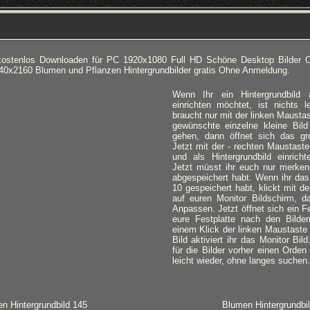
ostenlos Downloaden für PC 1920x1080 Full HD Schöne Desktop Bilder C
840x2160 Blumen und Pflanzen Hintergrundbilder gratis Ohne Anmeldung.
Wenn Ihr ein Hintergrundbild
einrichten möchtet, ist nichts l
braucht nur mit der linken Mausta
gewünschte einzelne kleine Bild
gehen, dann öffnet sich das gro
Jetzt mit der - rechten Maustaste
und als Hintergrundbild einricht
Jetzt müsst ihr euch nur merken,
abgespeichert habt. Wenn ihr das
10 gespeichert habt, klickt mit d
auf euren Monitor Bildschirm, d
Anpassen. Jetzt öffnet sich ein Fe
eure Festplatte nach den Bilde
einem Klick der linken Maustaste
Bild aktiviert ihr das Monitor Bil
für die Bilder vorher einen Orden 
leicht wieder, ohne langes suchen.
n Hintergrundbild 145
Blumen Hintergrundbi