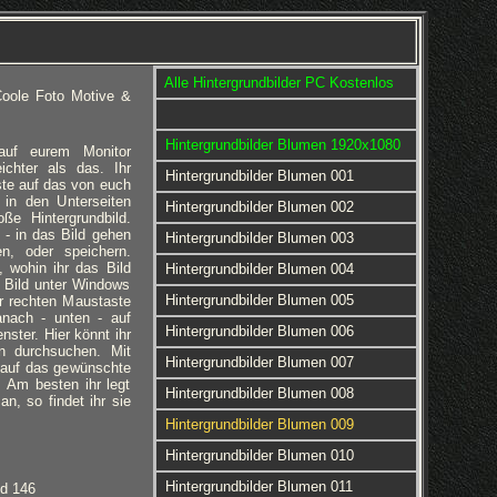
Alle Hintergrundbilder PC Kostenlos
oole Foto Motive &
Hintergrundbilder Blumen 1920x1080
 auf eurem Monitor
eichter als das. Ihr
Hintergrundbilder Blumen 001
ste auf das von euch
 in den Unterseiten
Hintergrundbilder Blumen 002
ße Hintergrundbild.
 - in das Bild gehen
Hintergrundbilder Blumen 003
en, oder speichern.
 wohin ihr das Bild
Hintergrundbilder Blumen 004
 Bild unter Windows
Hintergrundbilder Blumen 005
er rechten Maustaste
anach - unten - auf
Hintergrundbilder Blumen 006
nster. Hier könnt ihr
rn durchsuchen. Mit
Hintergrundbilder Blumen 007
 auf das gewünschte
d. Am besten ihr legt
Hintergrundbilder Blumen 008
an, so findet ihr sie
Hintergrundbilder Blumen 009
Hintergrundbilder Blumen 010
Hintergrundbilder Blumen 011
ld 146