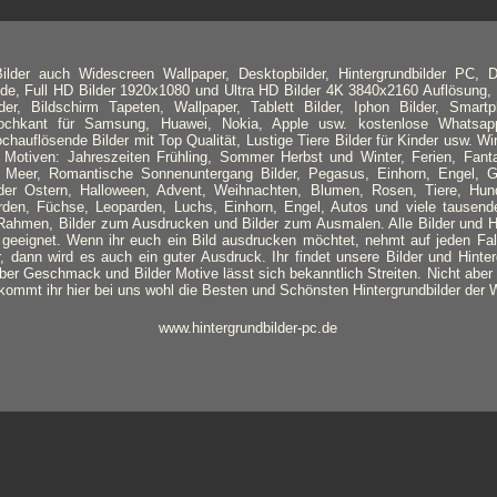
lder auch Widescreen Wallpaper, Desktopbilder, Hintergrundbilder PC, D
nde, Full HD Bilder 1920x1080 und Ultra HD Bilder 4K 3840x2160 Auflösung, 
lder, Bildschirm Tapeten, Wallpaper, Tablett Bilder, Iphon Bilder, Smart
 Hochkant für Samsung, Huawei, Nokia, Apple usw. kostenlose Whatsapp
ochauflösende Bilder mit Top Qualität, Lustige Tiere Bilder für Kinder usw. Wi
Motiven: Jahreszeiten Frühling, Sommer Herbst und Winter, Ferien, Fanta
Meer, Romantische Sonnenuntergang Bilder, Pegasus, Einhorn, Engel, Ge
ilder Ostern, Halloween, Advent, Weihnachten, Blumen, Rosen, Tiere, Hun
rden, Füchse, Leoparden, Luchs, Einhorn, Engel, Autos und viele tausend
ahmen, Bilder zum Ausdrucken und Bilder zum Ausmalen. Alle Bilder und Hi
geeignet. Wenn ihr euch ein Bild ausdrucken möchtet, nehmt auf jeden Fal
, dann wird es auch ein guter Ausdruck. Ihr findet unsere Bilder und Hinter
er Geschmack und Bilder Motive lässt sich bekanntlich Streiten. Nicht aber ü
kommt ihr hier bei uns wohl die Besten und Schönsten Hintergrundbilder der W
www.hintergrundbilder-pc.de