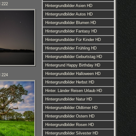
d 222
Hintergrundbilder Asien HD
Hintergrundbilder Autos HD
Hintergrundbilder Blumen HD
Hintergrundbilder Fantasy HD
Hintergrundbilder Für Kinder HD
Hintergrundbilder Frühling HD
Hintergrundbilder Geburtstag HD
Hintergrund Happy Birthday HD
Hintergrundbilder Halloween HD
d 224
Hintergrundbilder Herbst HD
Hinter. Länder Reisen Urlaub HD
Hintergrundbilder Natur HD
Hintergrundbilder Oldtimer HD
Hintergrundbilder Ostern HD
Hintergrundbilder Rosen HD
Hintergrundbilder Silvester HD