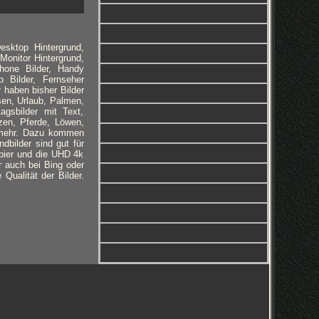
esktop Hintergrund,
Monitor Hintergrund,
phone Bilder, Handy
 Bilder, Fernseher
r haben bisher Bilder
sen, Urlaub, Palmen,
gsbilder mit Text,
zen, Pferde, Löwen,
r mehr. Dazu kommen
dbilder sind gut für
pier und die UHD 4k
er auch bei Bing oder
Qualität der Bilder.