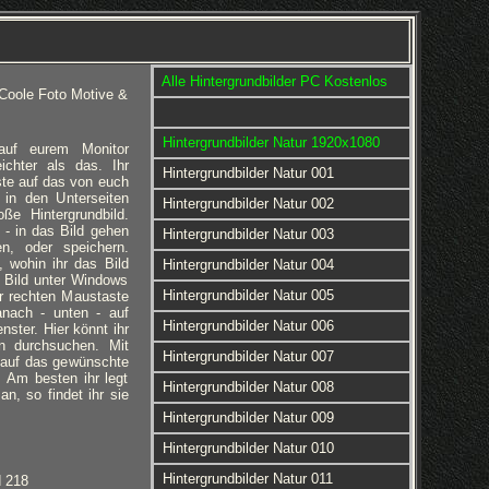
Alle Hintergrundbilder PC Kostenlos
 Coole Foto Motive &
Hintergrundbilder Natur 1920x1080
 auf eurem Monitor
eichter als das. Ihr
Hintergrundbilder Natur 001
ste auf das von euch
 in den Unterseiten
Hintergrundbilder Natur 002
ße Hintergrundbild.
 - in das Bild gehen
Hintergrundbilder Natur 003
en, oder speichern.
 wohin ihr das Bild
Hintergrundbilder Natur 004
 Bild unter Windows
Hintergrundbilder Natur 005
er rechten Maustaste
anach - unten - auf
Hintergrundbilder Natur 006
nster. Hier könnt ihr
rn durchsuchen. Mit
Hintergrundbilder Natur 007
 auf das gewünschte
d. Am besten ihr legt
Hintergrundbilder Natur 008
an, so findet ihr sie
Hintergrundbilder Natur 009
Hintergrundbilder Natur 010
Hintergrundbilder Natur 011
d 218