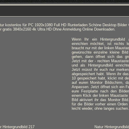
atur kostenlos für PC 1920x1080 Full HD Runterladen Schöne Desktop Bilder
er gratis 3840x2160 4k Ultra HD Ohne Anmeldung Online Downloaden.
Wenn Ihr ein Hintergrundbild
einrichten möchtet, ist nichts l
braucht nur mit der linken Mausta
gewünschte einzelne kleine Bild
gehen, dann öffnet sich das gro
Jetzt mit der - rechten Maustaste
und als Hintergrundbild einricht
Jetzt müsst ihr euch nur merken,
abgespeichert habt. Wenn ihr das
10 gespeichert habt, klickt mit d
auf euren Monitor Bildschirm, d
Anpassen. Jetzt öffnet sich ein Fe
eure Festplatte nach den Bilde
einem Klick der linken Maustaste
Bild aktiviert ihr das Monitor Bil
für die Bilder vorher einen Orden 
leicht wieder, ohne langes suchen.
r Hintergrundbild 217
Natur Hintergrundbil