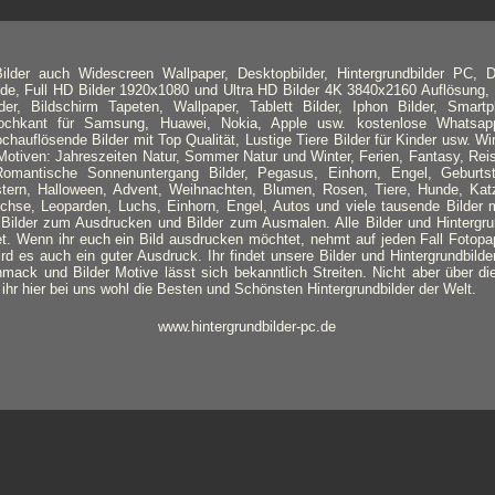
lder auch Widescreen Wallpaper, Desktopbilder, Hintergrundbilder PC, D
nde, Full HD Bilder 1920x1080 und Ultra HD Bilder 4K 3840x2160 Auflösung, 
lder, Bildschirm Tapeten, Wallpaper, Tablett Bilder, Iphon Bilder, Smart
 Hochkant für Samsung, Huawei, Nokia, Apple usw. kostenlose Whatsapp
ochauflösende Bilder mit Top Qualität, Lustige Tiere Bilder für Kinder usw. Wi
otiven: Jahreszeiten Natur, Sommer Natur und Winter, Ferien, Fantasy, Rei
mantische Sonnenuntergang Bilder, Pegasus, Einhorn, Engel, Geburtsta
Ostern, Halloween, Advent, Weihnachten, Blumen, Rosen, Tiere, Hunde, Kat
üchse, Leoparden, Luchs, Einhorn, Engel, Autos und viele tausende Bilde
Bilder zum Ausdrucken und Bilder zum Ausmalen. Alle Bilder und Hintergrun
. Wenn ihr euch ein Bild ausdrucken möchtet, nehmt auf jeden Fall Fotopa
ird es auch ein guter Ausdruck. Ihr findet unsere Bilder und Hintergrundbild
ack und Bilder Motive lässt sich bekanntlich Streiten. Nicht aber über die 
hr hier bei uns wohl die Besten und Schönsten Hintergrundbilder der Welt.
www.hintergrundbilder-pc.de