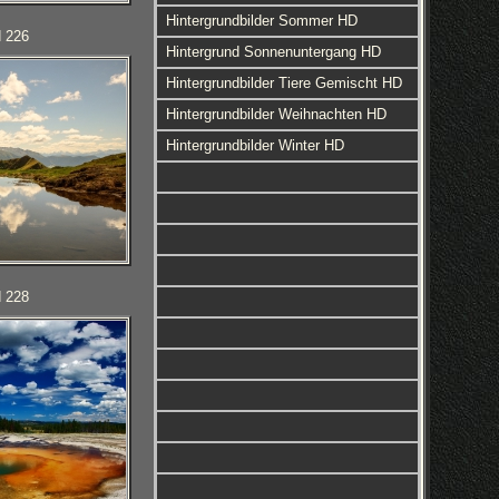
Hintergrundbilder Sommer HD
d 226
Hintergrund Sonnenuntergang HD
Hintergrundbilder Tiere Gemischt HD
Hintergrundbilder Weihnachten HD
Hintergrundbilder Winter HD
d 228