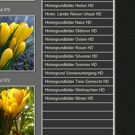
Hintergrundbilder Herbst HD
ld 370
Hinter. Länder Reisen Urlaub HD
Hintergrundbilder Natur HD
Hintergrundbilder Oldtimer HD
Hintergrundbilder Ostern HD
Hintergrundbilder Rosen HD
Hintergrundbilder Silvester HD
Hintergrundbilder Sommer HD
Hintergrund Sonnenuntergang HD
ld 372
Hintergrundbilder Tiere Gemischt HD
Hintergrundbilder Weihnachten HD
Hintergrundbilder Winter HD