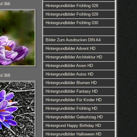
ld 366
Hintergrundbilder Frühling 028
Hintergrundbilder Frühling 029
Hintergrundbilder Frühling 030
Bilder Zum Ausdrucken DIN A4
Hintergrundbilder Advent HD
Hintergrundbilder Architektur HD
Hintergrundbilder Asien HD
Hintergrundbilder Autos HD
ld 368
Hintergrundbilder Blumen HD
Hintergrundbilder Fantasy HD
Hintergrundbilder Für Kinder HD
Hintergrundbilder Frühling HD
Hintergrundbilder Geburtstag HD
Hintergrund Happy Birthday HD
Hintergrundbilder Halloween HD