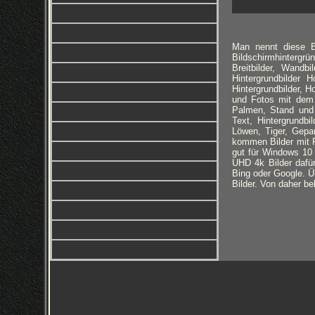
Man nennt diese Bi
Bildschirmhintergrü
Breitbilder, Wandbi
Hintergrundbilder
Hintergrundbilder, H
und Fotos mit dem 
Palmen, Stand und 
Text, Hintergrundb
Löwen, Tiger, Gepa
kommen Bilder mit R
gut für Windows 10 
UHD 4k Bilder dafür
Bing oder Google. Üb
Bilder. Von daher be