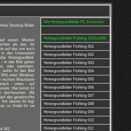
Alle Hintergrundbilder PC Kostenlos
höne Desktop Bilder
Hintergrundbilder Frühling 1920x1080
 auf eurem Monitor
eichter als das. Ihr
Hintergrundbilder Frühling 001
ste auf das von euch
 in den Unterseiten
Hintergrundbilder Frühling 002
ße Hintergrundbild.
 - in das Bild gehen
Hintergrundbilder Frühling 003
en, oder speichern.
 wohin ihr das Bild
Hintergrundbilder Frühling 004
 Bild unter Windows
Hintergrundbilder Frühling 005
er rechten Maustaste
anach - unten - auf
Hintergrundbilder Frühling 006
nster. Hier könnt ihr
rn durchsuchen. Mit
Hintergrundbilder Frühling 007
 auf das gewünschte
d. Am besten ihr legt
Hintergrundbilder Frühling 008
an, so findet ihr sie
Hintergrundbilder Frühling 009
Hintergrundbilder Frühling 010
Hintergrundbilder Frühling 011
ld 362