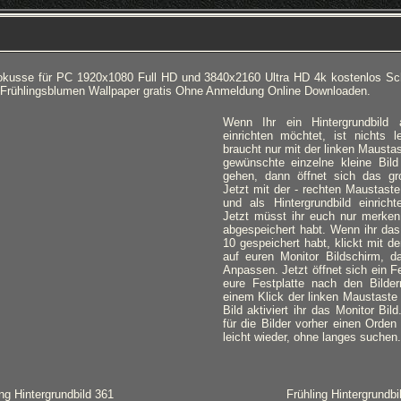
Krokusse für PC 1920x1080 Full HD und 3840x2160 Ultra HD 4k kostenlos Sc
 Frühlingsblumen Wallpaper gratis Ohne Anmeldung Online Downloaden.
Wenn Ihr ein Hintergrundbild
einrichten möchtet, ist nichts l
braucht nur mit der linken Mausta
gewünschte einzelne kleine Bild
gehen, dann öffnet sich das gro
Jetzt mit der - rechten Maustaste
und als Hintergrundbild einricht
Jetzt müsst ihr euch nur merken,
abgespeichert habt. Wenn ihr das
10 gespeichert habt, klickt mit d
auf euren Monitor Bildschirm, d
Anpassen. Jetzt öffnet sich ein Fe
eure Festplatte nach den Bilde
einem Klick der linken Maustaste
Bild aktiviert ihr das Monitor Bil
für die Bilder vorher einen Orden 
leicht wieder, ohne langes suchen.
ing Hintergrundbild 361
Frühling Hintergrundbi