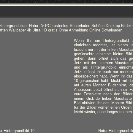
intergrundbilder Natur für PC kostenlos Runterladen Schöne Desktop Bilder
ften Wallpaper 4k Ultra HD gratis Ohne Anmeldung Online Downloaden.
Wenn Ihr ein Hintergrundbild
einrichten möchtet, ist nichts l
braucht nur mit der linken Mausta
gewünschte einzelne kleine Bild
gehen, dann öffnet sich das gro
Jetzt mit der - rechten Maustaste
und als Hintergrundbild einricht
Jetzt müsst ihr euch nur merken,
abgespeichert habt. Wenn ihr das
10 gespeichert habt, klickt mit d
auf euren Monitor Bildschirm, d
Anpassen. Jetzt öffnet sich ein Fe
eure Festplatte nach den Bilde
einem Klick der linken Maustaste
Bild aktiviert ihr das Monitor Bil
für die Bilder vorher einen Orden 
leicht wieder, ohne langes suchen.
ur Hintergrundbild 19
Natur Hintergrundbil