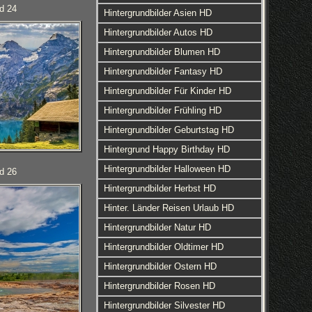
ld 24
Hintergrundbilder Asien HD
Hintergrundbilder Autos HD
Hintergrundbilder Blumen HD
Hintergrundbilder Fantasy HD
Hintergrundbilder Für Kinder HD
Hintergrundbilder Frühling HD
Hintergrundbilder Geburtstag HD
Hintergrund Happy Birthday HD
Hintergrundbilder Halloween HD
ld 26
Hintergrundbilder Herbst HD
Hinter. Länder Reisen Urlaub HD
Hintergrundbilder Natur HD
Hintergrundbilder Oldtimer HD
Hintergrundbilder Ostern HD
Hintergrundbilder Rosen HD
Hintergrundbilder Silvester HD