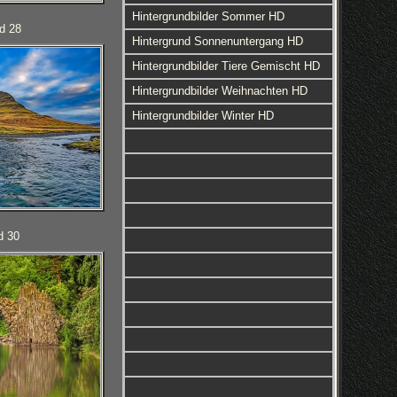
Hintergrundbilder Sommer HD
ld 28
Hintergrund Sonnenuntergang HD
Hintergrundbilder Tiere Gemischt HD
Hintergrundbilder Weihnachten HD
Hintergrundbilder Winter HD
d 30