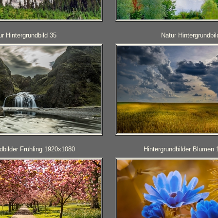
ur Hintergrundbild 35
Natur Hintergrundbil
dbilder Frühling 1920x1080
Hintergrundbilder Blumen