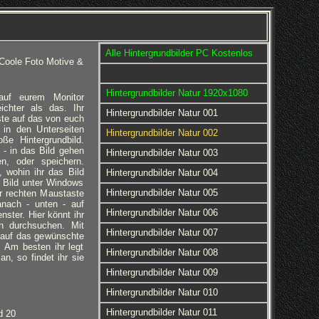
Alle Hintergrundbilder PC Kostenlos
 Coole Foto Motive &
Hintergrundbilder Natur 1920x1080
 auf eurem Monitor
eichter als das. Ihr
Hintergrundbilder Natur 001
ste auf das von euch
 in den Unterseiten
Hintergrundbilder Natur 002
ße Hintergrundbild.
 - in das Bild gehen
Hintergrundbilder Natur 003
en, oder speichern.
 wohin ihr das Bild
Hintergrundbilder Natur 004
 Bild unter Windows
Hintergrundbilder Natur 005
er rechten Maustaste
anach - unten - auf
Hintergrundbilder Natur 006
nster. Hier könnt ihr
rn durchsuchen. Mit
Hintergrundbilder Natur 007
 auf das gewünschte
d. Am besten ihr legt
Hintergrundbilder Natur 008
an, so findet ihr sie
Hintergrundbilder Natur 009
Hintergrundbilder Natur 010
Hintergrundbilder Natur 011
d 20