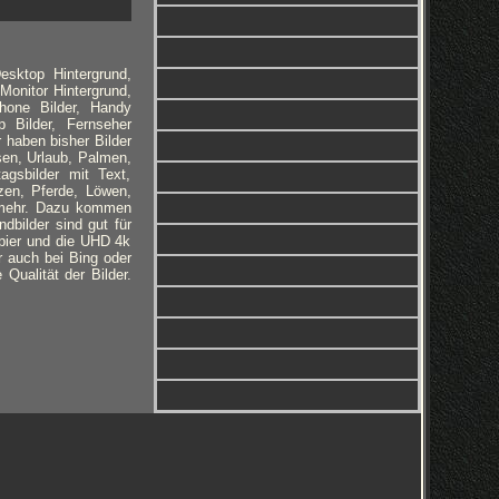
esktop Hintergrund,
Monitor Hintergrund,
phone Bilder, Handy
 Bilder, Fernseher
r haben bisher Bilder
sen, Urlaub, Palmen,
gsbilder mit Text,
zen, Pferde, Löwen,
r mehr. Dazu kommen
dbilder sind gut für
pier und die UHD 4k
er auch bei Bing oder
Qualität der Bilder.