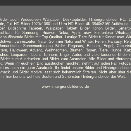
lder auch Widescreen Wallpaper, Desktopbilder, Hintergrundbilder PC, D
nde, Full HD Bilder 1920x1080 und Ultra HD Bilder 4K 3840x2160 Auflösung, 
lder, Bildschirm Tapeten, Wallpaper, Tablett Bilder, Iphon Bilder, Smart
 Hochkant für Samsung, Huawei, Nokia, Apple usw. kostenlose Whatsapp
ochauflösende Bilder mit Top Qualität, Lustige Tiere Bilder für Kinder usw. Wi
otiven: Jahreszeiten Natur, Sommer Natur und Winter, Ferien, Fantasy, Rei
mantische Sonnenuntergang Bilder, Pegasus, Einhorn, Engel, Geburtsta
Ostern, Halloween, Advent, Weihnachten, Blumen, Rosen, Tiere, Hunde, Kat
üchse, Leoparden, Luchs, Einhorn, Engel, Autos und viele tausende Bilde
Bilder zum Ausdrucken und Bilder zum Ausmalen. Alle Bilder und Hintergrun
. Wenn ihr euch ein Bild ausdrucken möchtet, nehmt auf jeden Fall Fotopa
ird es auch ein guter Ausdruck. Ihr findet unsere Bilder und Hintergrundbild
ack und Bilder Motive lässt sich bekanntlich Streiten. Nicht aber über die 
hr hier bei uns wohl die Besten und Schönsten Hintergrundbilder der Welt.
www.hintergrundbilder-pc.de