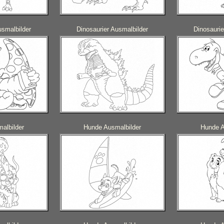
usmalbilder
Dinosaurier Ausmalbilder
Dinosaurie
albilder
Hunde Ausmalbilder
Hunde A