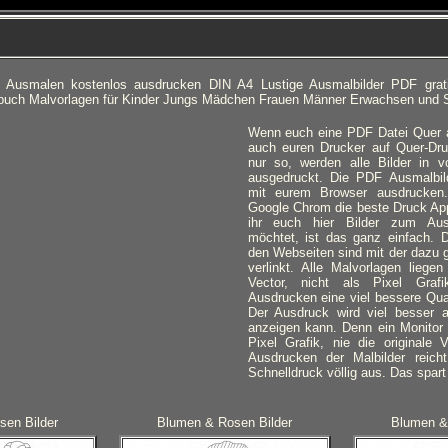
 Ausmalen kostenlos ausdrucken DIN A4 Lustige Ausmalbilder PDF gra
buch Malvorlagen für Kinder Jungs Mädchen Frauen Männer Erwachsen und S
Wenn euch eine PDF Datei Quer an
auch euren Drucker auf Quer-Dru
nur so, werden alle Bilder in v
ausgedruckt.
Die PDF Ausmalbilde
mit eurem Browser ausdrucken.
Google Chrom die beste Druck Ap
ihr euch hier Bilder zum Au
möchtet, ist das ganz einfach. D
den Webseiten sind mit der dazu 
verlinkt. Alle Malvorlagen lieg
Vector, nicht als Pixel Gra
Ausdrucken eine viel bessere Qual
Der Ausdruck wird viel besser a
anzeigen kann. Denn ein Monitor 
Pixel Grafik, nie die originale 
Ausdrucken der Malbilder reich
Schnelldruck völlig aus. Das spart
sen Bilder
Blumen & Rosen Bilder
Blumen &