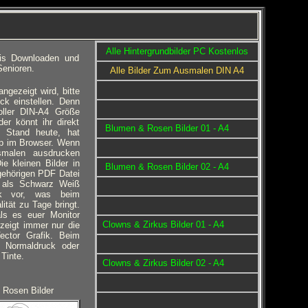
Alle Hintergrundbilder PC Kostenlos
tis Downloaden und
enioren.
Alle Bilder Zum Ausmalen DIN A4
gezeigt wird, bitte
ck einstellen. Denn
oller DIN-A4 Größe
r könnt ihr direkt
Blumen & Rosen Bilder 01 - A4
 Stand heute, hat
p im Browser. Wenn
smalen ausdrucken
ie kleinen Bilder in
Blumen & Rosen Bilder 02 - A4
gehörigen PDF Datei
en als Schwarz Weiß
fik vor, was beim
ität zu Tage bringt.
ls es euer Monitor
Clowns & Zirkus Bilder 01 - A4
zeigt immer nur die
Vector Grafik. Beim
t Normaldruck oder
 Tinte.
Clowns & Zirkus Bilder 02 - A4
 Rosen Bilder