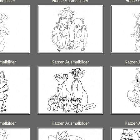
albilder
Hunde Ausmalbilder
Hunde A
albilder
Katzen Ausmalbilder
Katzen 
albilder
Katzen Ausmalbilder
Katzen 