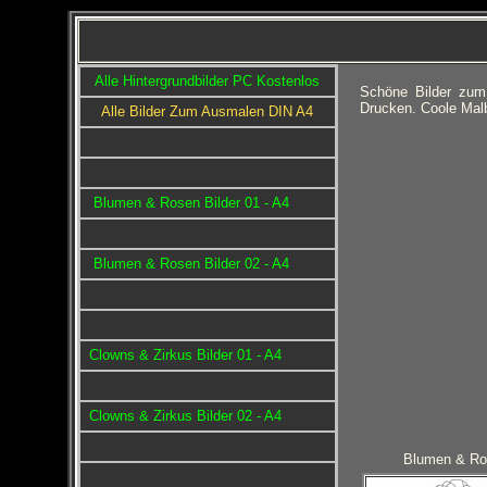
Alle Hintergrundbilder PC Kostenlos
Schöne Bilder zum
Drucken. Coole Mal
Alle Bilder Zum Ausmalen DIN A4
Blumen & Rosen Bilder 01 - A4
Blumen & Rosen Bilder 02 - A4
Clowns & Zirkus Bilder 01 - A4
Clowns & Zirkus Bilder 02 - A4
Blumen & Ro