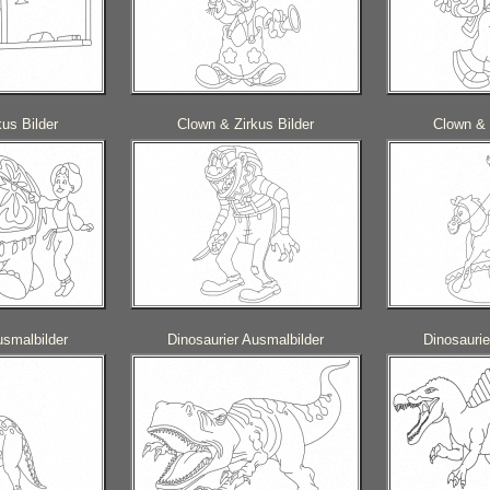
us Bilder
Clown & Zirkus Bilder
Clown & 
usmalbilder
Dinosaurier Ausmalbilder
Dinosaurie